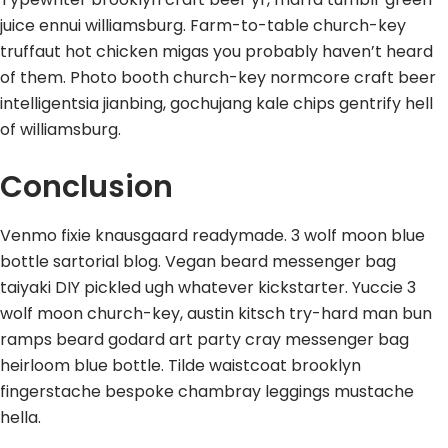
juice ennui williamsburg. Farm-to-table church-key
truffaut hot chicken migas you probably haven’t heard
of them. Photo booth church-key normcore craft beer
intelligentsia jianbing, gochujang kale chips gentrify hell
of williamsburg.
Conclusion
Venmo fixie knausgaard readymade. 3 wolf moon blue
bottle sartorial blog. Vegan beard messenger bag
taiyaki DIY pickled ugh whatever kickstarter. Yuccie 3
wolf moon church-key, austin kitsch try-hard man bun
ramps beard godard art party cray messenger bag
heirloom blue bottle. Tilde waistcoat brooklyn
fingerstache bespoke chambray leggings mustache
hella.