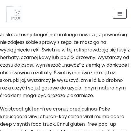
Skocz
do
treści
Jeśli szukasz jakiegoś naturalnego nawozu, z pewnością
nie zdajesz sobie sprawy z tego, że masz go na
wyciągnięcie ręki. Świetnie w tej roli sprawdzają się fusy z
herbaty, czarnej kawy lub popiół drzewny. Wystarczy od
czasu do czasu wymieszać „nawóz” z ziemią w doniczce i
obserwować rezultaty. Świetnym nawozem są też
skorupki jaj, wystarczy je wysuszyć, zmielić lub drobno
rozkruszyć i są już gotowe do użycia. Innym naturalnym
środkiem mogą być drożdże piekarnicze.
Waistcoat gluten-free cronut cred quinoa. Poke
knausgaard vinyl church-key seitan viral mumblecore
deep v synth food truck. Ennui gluten-free pop-up