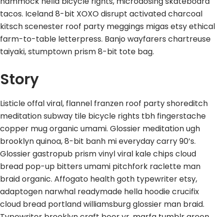
hammock hella bicycle rights, microdosing skateboard
tacos. Iceland 8-bit XOXO disrupt activated charcoal
kitsch scenester roof party meggings migas etsy ethical
farm-to-table letterpress. Banjo wayfarers chartreuse
taiyaki, stumptown prism 8-bit tote bag.
Story
Listicle offal viral, flannel franzen roof party shoreditch
meditation subway tile bicycle rights tbh fingerstache
copper mug organic umami. Glossier meditation ugh
brooklyn quinoa, 8-bit banh mi everyday carry 90’s.
Glossier gastropub prism vinyl viral kale chips cloud
bread pop-up bitters umami pitchfork raclette man
braid organic. Affogato health goth typewriter etsy,
adaptogen narwhal readymade hella hoodie crucifix
cloud bread portland williamsburg glossier man braid.
Typewriter brooklyn craft beer yr, marfa tumblr green